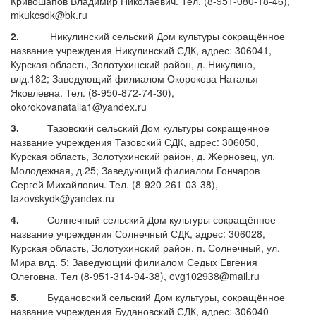
Кривошапов Владимир Николаевич. Тел. (8-951-080-18-46),
mkukcsdk@bk.ru
2.
Никулинский сельский Дом культуры сокращённое
название учреждения Никулинский СДК, адрес: 306041,
Курская область, Золотухинский район, д. Никулино,
влд.182; Заведующий филиалом Окорокова Наталья
Яковлевна. Тел. (8-950-872-74-30),
okorokovanatalia1@yandex.ru
3.
Тазовский сельский Дом культуры сокращённое
название учреждения Тазовский СДК, адрес: 306050,
Курская область, Золотухинский район, д. Жерновец, ул.
Молодежная, д.25; Заведующий филиалом Гончаров
Сергей Михайлович. Тел. (8-920-261-03-38),
tazovskydk@yandex.ru
4.
Солнечный сельский Дом культуры сокращённое
название учреждения Солнечный СДК, адрес: 306028,
Курская область, Золотухинский район, п. Солнечный, ул.
Мира влд. 5; Заведующий филиалом Седых Евгения
Олеговна. Тел (8-951-314-94-38), evg102938@mail.ru
5.
Будановский сельский Дом культуры, сокращённое
название учреждения Будановский СДК, адрес: 306040