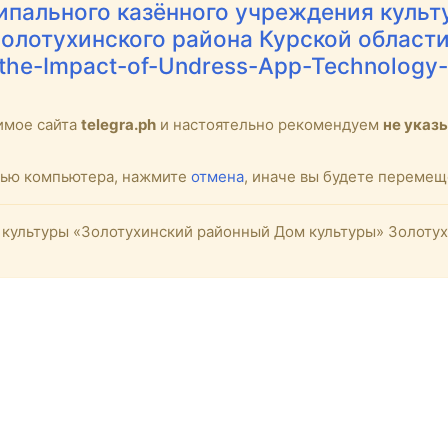
пального казённого учреждения культ
олотухинского района Курской област
ng-the-Impact-of-Undress-App-Technology
имое сайта
telegra.ph
и настоятельно рекомендуем
не указ
стью компьютера, нажмите
отмена
, иначе вы будете переме
культуры «Золотухинский районный Дом культуры» Золотух